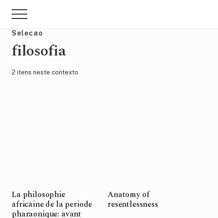
Menu
Skip
Pular
Menu
to
para
main
sidebar
Selecao
content
primária
filosofia
2 itens neste contexto
La philosophie
Anatomy of
africaine de la periode
resentlessness
pharaonique: avant