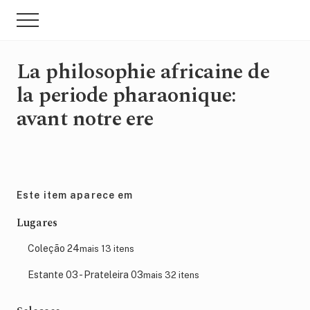
Menu
Skip
Pular
Menu
to
para
main
sidebar
content
primária
La philosophie africaine de
la periode pharaonique:
avant notre ere
Este item aparece em
Lugares
Coleção 24
mais 13 itens
Estante 03 - Prateleira 03
mais 32 itens