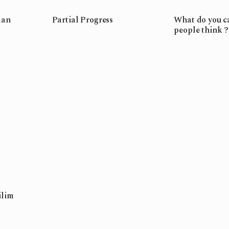
man
Partial Progress
What do you c
people think ?
ilim