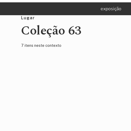
Pular
Skip
Pular
exposição
para
to
para
Lugar
navegação
main
sidebar
Coleção 63
primária
content
primária
7 itens neste contexto