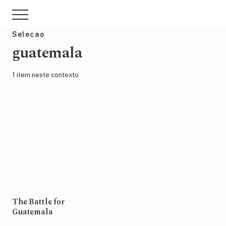
Menu
Skip
Pular
Menu
to
para
main
sidebar
Selecao
content
primária
guatemala
1 item neste contexto
The Battle for
Guatemala