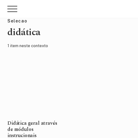
Menu
Skip
Pular
Menu
to
para
main
sidebar
Selecao
content
primária
didática
1 item neste contexto
Didática geral através
de módulos
instrucionais