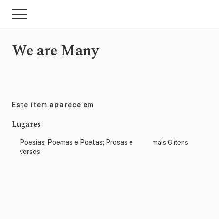
Menu
Skip
Pular
Menu
to
para
main
sidebar
content
primária
We are Many
Este item aparece em
Lugares
Poesias; Poemas e Poetas; Prosas e
mais 6 itens
versos