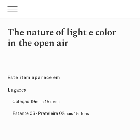
Menu
Skip
Pular
Menu
to
para
main
sidebar
content
primária
The nature of light e color
in the open air
Este item aparece em
Lugares
Coleção 19
mais 15 itens
Estante 03 - Prateleira 02
mais 15 itens