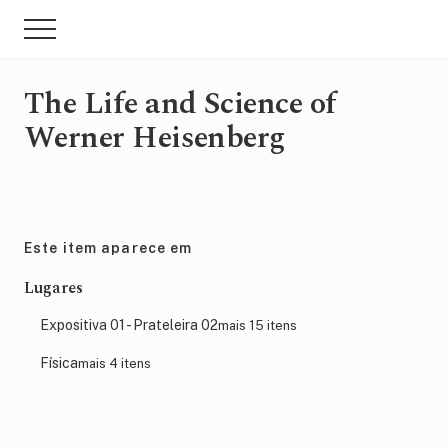
Menu
Skip
Pular
Menu
to
para
main
sidebar
content
primária
The Life and Science of
Werner Heisenberg
Este item aparece em
Lugares
Expositiva 01 - Prateleira 02
mais 15 itens
Física
mais 4 itens