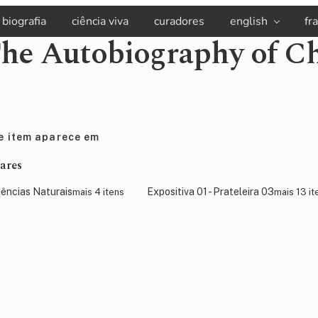
biografia
ciência viva
curadores
english
fr
he Autobiography of C
e item aparece em
ares
iências Naturais
Expositiva 01 - Prateleira 03
mais 4 itens
mais 13 it