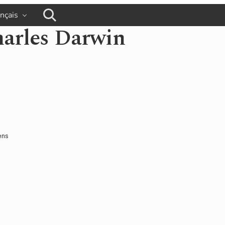
ançais
busca
harles Darwin
ens