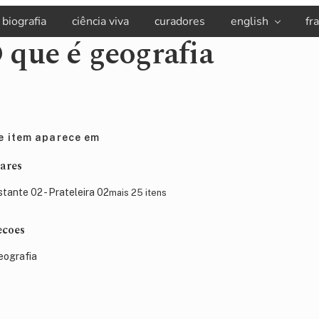
biografia
ciência viva
curadores
english
fr
 que é geografia
e item aparece em
ares
stante 02 - Prateleira 02
mais 25 itens
ecoes
eografia