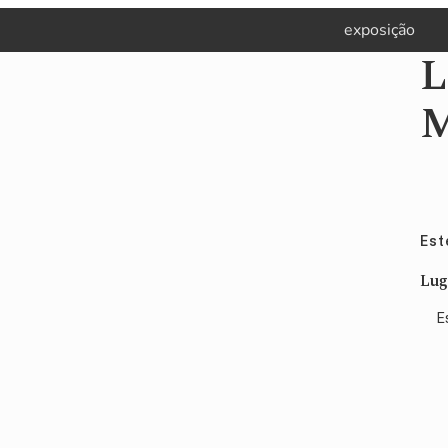
Pular
Skip
Pular
exposição
para
to
para
L
navegação
main
sidebar
primária
content
primária
M
Est
Lug
E