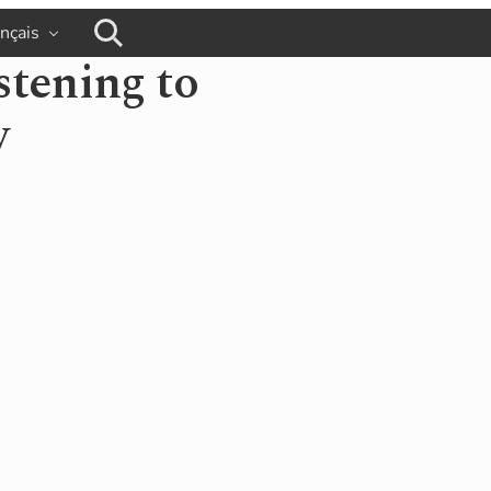
ançais
busca
stening to
y