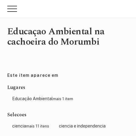
Menu
Skip
Pular
Menu
to
para
main
sidebar
content
primária
Educaçao Ambiental na
cachoeira do Morumbi
Este item aparece em
Lugares
Educação Ambiental
mais 1 item
Selecoes
ciencia
ciencia e independencia
mais 11 itens