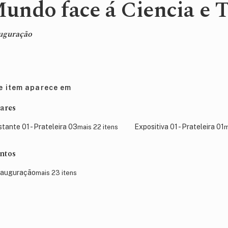
undo face á Ciencia e T
uguração
e item aparece em
ares
stante 01 - Prateleira 03
Expositiva 01 - Prateleira 01
mais 22 itens
m
ntos
nauguração
mais 23 itens