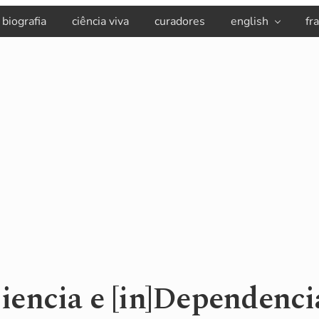
biografia
ciência viva
curadores
english
fr
iencia e [in]Dependenci