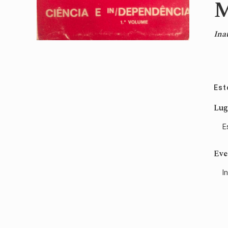
M
Ina
Est
Lug
E
Eve
I