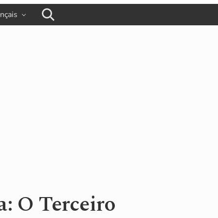
ançais
busca
a: O Terceiro