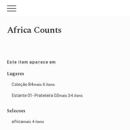
Menu
Skip
Pular
Menu
to
para
main
sidebar
content
primária
Africa Counts
Este item aparece em
Lugares
Coleção 84
mais 6 itens
Estante 01 - Prateleira 02
mais 34 itens
Selecoes
africa
mais 4 itens